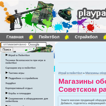
Главная
Пейнтбол
Страйкбол
Играй в Пейнтбол
Техника безопасности при игре в
пейнтбол
Сценарии игр в пейнтбол
Играй в пейнтбол
»
Магазины обор
Тактика игры
Подробнее о страйкболе
Магазины об
Хардбол
Советском ра
Корпоративный отдых
Клубы и площадки
Снаряжение и оборудование для
Знаете магазин продающий оборудов
пейнтбола
Добавьте, поделитесь информацией