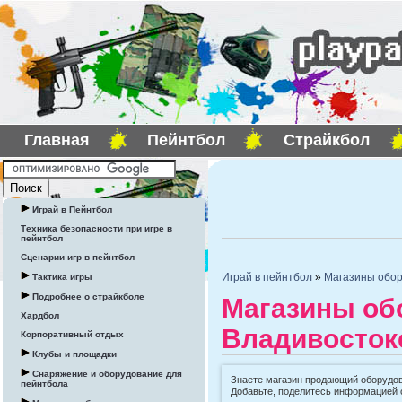
Главная
Пейнтбол
Страйкбол
Играй в Пейнтбол
Техника безопасности при игре в
пейнтбол
Сценарии игр в пейнтбол
Играй в пейнтбол
»
Магазины обор
Тактика игры
Подробнее о страйкболе
Магазины об
Хардбол
Владивосток
Корпоративный отдых
Клубы и площадки
Снаряжение и оборудование для
Знаете магазин продающий оборудов
пейнтбола
Добавьте, поделитесь информацией