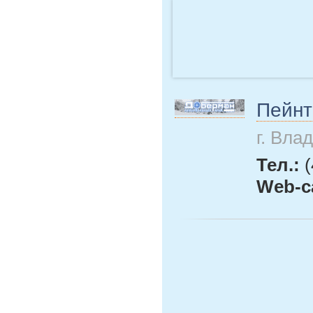
Пейнт
г. Вла
Тел.:
(
Web-с