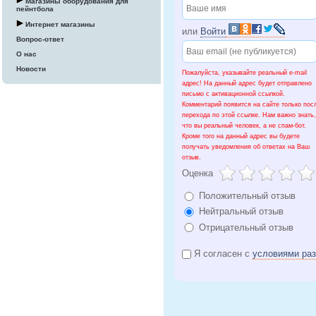
Магазины оборудования для
пейнтбола
Интернет магазины
или
Войти
Вопрос-ответ
О нас
Новости
Пожалуйста, указывайте реальный e-mail
адрес! На данный адрес будет отправлено
письмо с активационной ссылкой.
Комментарий появится на сайте только пос
перехода по этой ссылке. Нам важно знать,
что вы реальный человек, а не спам-бот.
Кроме того на данный адрес вы будете
получать уведомления об ответах на Ваш
отзыв.
Оценка
Положительный отзыв
Нейтральный отзыв
Отрицательный отзыв
Я согласен с
условиями ра