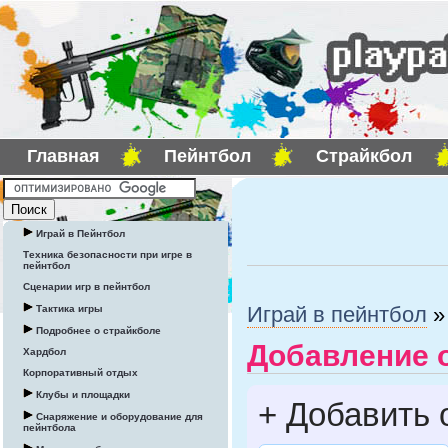
Главная
Пейнтбол
Страйкбол
Играй в Пейнтбол
Техника безопасности при игре в
пейнтбол
Сценарии игр в пейнтбол
Играй в пейнтбол
Тактика игры
Подробнее о страйкболе
Добавление 
Хардбол
Корпоративный отдых
Клубы и площадки
+
Добавить 
Снаряжение и оборудование для
пейнтбола