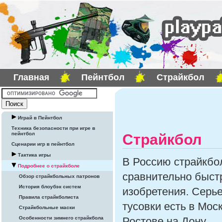
Главная
Пейнтбол
Страйкбол
Играй в Пейнтбол
Техника безопасности при игре в
пейнтбол
Страйкбол
Сценарии игр в пейнтбол
Тактика игры
В Россию страйкбол
Подробнее о страйкболе
сравнительно быстр
Обзор страйкбольных патронов
История блоубэк систем
изобретения. Серь
Правила страйкболиста
тусовки есть в Мос
Страйкбольные маски
Ростове на Дону.
Особенности зимнего страйкбола