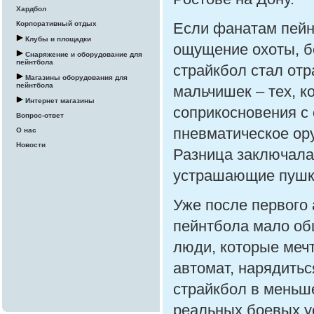
Хардбол
Если фанатам пейн
Корпоративный отдых
Клубы и площадки
ощущение охоты, бо
Снаряжение и оборудование для
пейнтбола
страйкбол стал от
Магазины оборудования для
пейнтбола
мальчишек – тех, к
Интернет магазины
соприкосновения с
Вопрос-ответ
пневматическое ору
О нас
Новости
Разница заключала
устрашающие пушк
Уже после первого 
пейнтбола мало об
люди, которые меч
автомат, нарядить
страйкбол в меньше
реальных боевых у