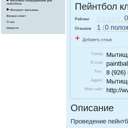
Магазины оборудования для
Пейнтбол к
пейнтбола
Интернет магазины
0
Вопрос-ответ
Рейтинг
О нас
1
(
0 поло
Отзывов
Новости
+
Добавить отзыв
Город:
Мытищ
E-mail:
paintba
Тел.:
8 (926)
Адрес:
Мытищи
Web-сайт:
http://w
Описание
Проведение пейнтб