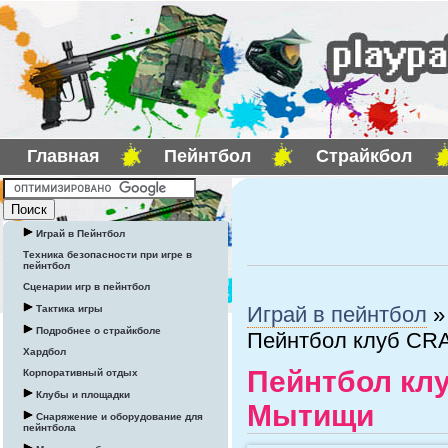
Главная
Пейнтбол
Страйкбол
Играй в Пейнтбол
Техника безопасности при игре в
пейнтбол
Сценарии игр в пейнтбол
Играй в пейнтбол
Тактика игры
Подробнее о страйкболе
Пейнтбол клуб CR
Хардбол
Пейнтбол кл
Корпоративный отдых
Клубы и площадки
Мытищи
Снаряжение и оборудование для
пейнтбола