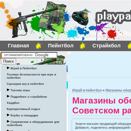
Главная
Пейнтбол
Страйкбол
Играй в Пейнтбол
Техника безопасности при игре в
пейнтбол
Сценарии игр в пейнтбол
Играй в пейнтбол
»
Магазины обор
Тактика игры
Подробнее о страйкболе
Магазины об
Хардбол
Советском ра
Корпоративный отдых
Клубы и площадки
Снаряжение и оборудование для
Знаете магазин продающий оборудов
пейнтбола
Добавьте, поделитесь информацией