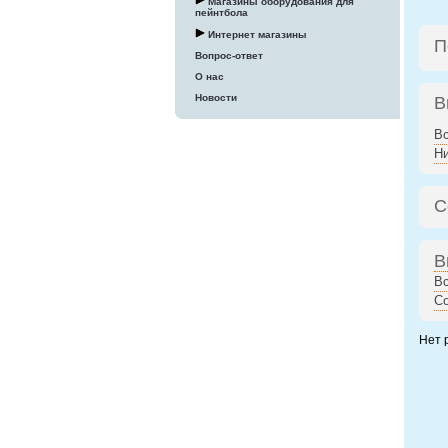
Магазины оборудования для
пейнтбола
Интернет магазины
П
Вопрос-ответ
О нас
Новости
В
В
Н
С
В
В
Со
Нет 