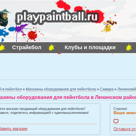
Страйкбол
Клубы и площадки
й в пейнтбол
»
Магазины оборудования для пейнтбола
»
Самара
»
Ленинский
азины оборудования для пейнтбола в Ленинском район
ете магазин продающий оборудования для пейнтбола?
Стрелок!
Ваше мнен
авьте, поделитесь информацией с единомышленниками!
бавить магазин
Оставьте от