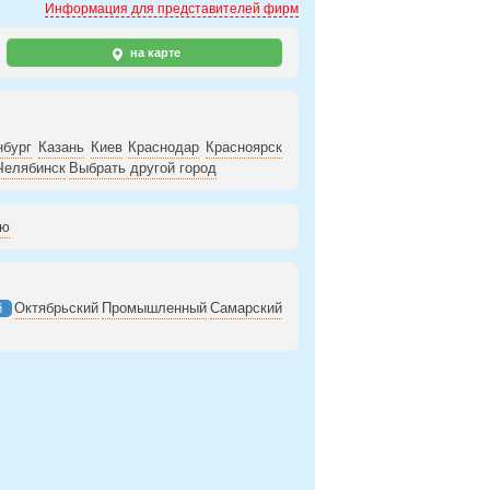
Информация для представителей фирм
на карте
нбург
Казань
Киев
Краснодар
Красноярск
Челябинск
Выбрать другой город
ию
Октябрьский
Промышленный
Самарский
й