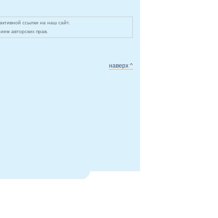
ктивной ссылки на наш сайт.
ием авторских прав.
наверх ^