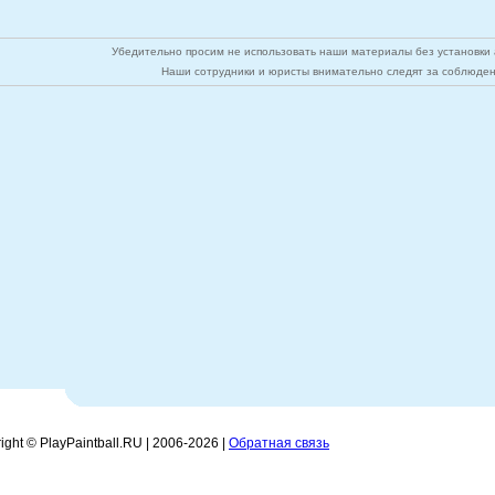
Убедительно просим не использовать наши материалы без установки а
Наши сотрудники и юристы внимательно следят за соблюден
ight © PlayPaintball.RU | 2006-
2026 |
Обратная связь