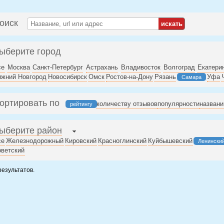
оиск
ыберите город
се
Москва
Санкт-Петербург
Астрахань
Владивосток
Волгоград
Екатери
ижний Новгород
Новосибирск
Омск
Ростов-на-Дону
Рязань
Уфа
Самара
ортировать по
количеству отзывов
популярности
назван
рейтингу
ыберите район
се
Железнодорожный
Кировский
Красноглинский
Куйбышевский
Ленински
ветский
результатов.