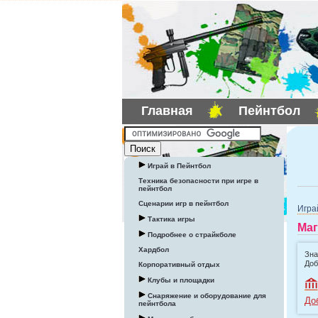
Главная
Пейнтбол
Играй в Пейнтбол
Техника безопасности при игре в
пейнтбол
Сценарии игр в пейнтбол
Игра
Тактика игры
Маг
Подробнее о страйкболе
Хардбол
Зна
Доб
Корпоративный отдых
Клубы и площадки
Снаряжение и оборудование для
До
пейнтбола