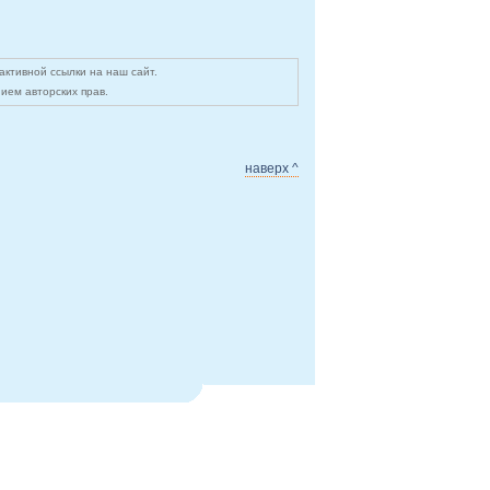
ктивной ссылки на наш сайт.
ием авторских прав.
наверх ^