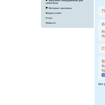
Магазины оборудования для
пейнтбола
Интернет магазины
П
Вопрос-ответ
О нас
Новости
В
В
Н
С
В
В
К
Нет 