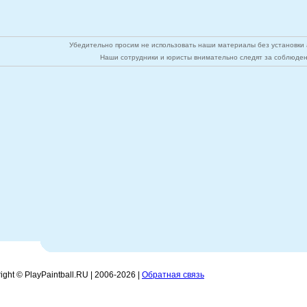
Убедительно просим не использовать наши материалы без установки а
Наши сотрудники и юристы внимательно следят за соблюден
ight © PlayPaintball.RU | 2006-
2026 |
Обратная связь