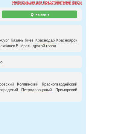
Информация для представителей фирм
на карте
нбург
Казань
Киев
Краснодар
Красноярск
лябинск
Выбрать другой город
ию
ровский
Колпинский
Красногвардейский
оградский
Петродворцовый
Приморский