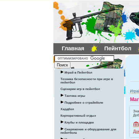
Главная
Пейнтбол
Играй в Пейнтбол
Техника безопасности при игре в
пейнтбол
Сценарии игр в пейнтбол
Игра
Тактика игры
Маг
Подробнее о страйкболе
Хардбол
Зна
Доб
Корпоративный отдых
Клубы и площадки
Снаряжение и оборудование для
До
пейнтбола