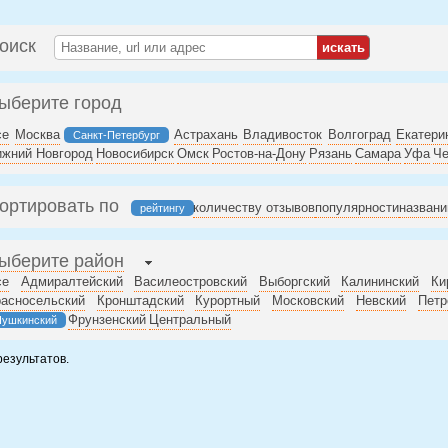
оиск
ыберите город
се
Москва
Астрахань
Владивосток
Волгоград
Екатери
Санкт-Петербург
ижний Новгород
Новосибирск
Омск
Ростов-на-Дону
Рязань
Самара
Уфа
Че
ортировать по
количеству отзывов
популярности
назван
рейтингу
ыберите район
се
Адмиралтейский
Василеостровский
Выборгский
Калининский
Ки
расносельский
Кронштадский
Курортный
Московский
Невский
Петр
Фрунзенский
Центральный
Пушкинский
результатов.