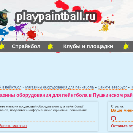
Страйкбол
Клубы и площадки
й в пейнтбол
»
Магазины оборудования для пейнтбола
»
Санкт-Петербург
»
П
азины оборудования для пейнтбола в Пушкинском райо
ете магазин продающий оборудования для пейнтбола?
Стрелок!
Ваше мнен
авьте, поделитесь информацией с единомышленниками!
бавить магазин
Оставьте от