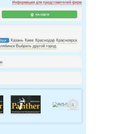
Информация для представителей фирм
на карте
Казань
Киев
Краснодар
Красноярск
бург
лябинск
Выбрать другой город
ию