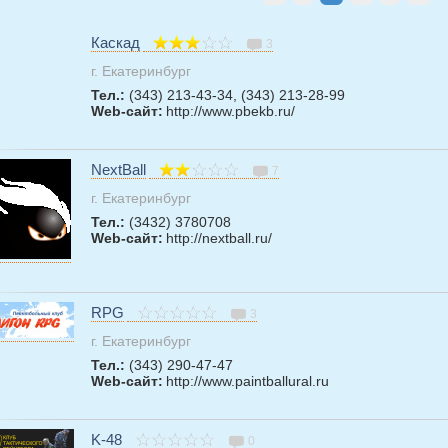
Каскад
3
г. Екатеринбург
Тел.:
(343) 213-43-34, (343) 213-28-99
Web-сайт:
http://www.pbekb.ru/
NextBall
7
г. Екатеринбург
Тел.:
(3432) 3780708
Web-сайт:
http://nextball.ru/
RPG
3
г. Екатеринбург
Тел.:
(343) 290-47-47
Web-сайт:
http://www.paintballural.ru
K-48
0