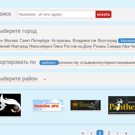
оиск
ыберите город
се
Москва
Санкт-Петербург
Астрахань
Владивосток
Волгоград
Екатерин
ижний Новгород
Новосибирск
Омск
Ростов-на-Дону
Рязань
Самара
Уфа
Че
ортировать по
количеству отзывов
популярности
назван
рейтингу
ыберите район
«
‹
1
2
›
»