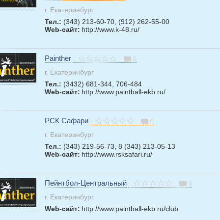
г. Екатеринбург
Тел.:
(343) 213-60-70, (912) 262-55-00
Web-сайт:
http://www.k-48.ru/
Painther
0
г. Екатеринбург
Тел.:
(3432) 681-344, 706-484
Web-сайт:
http://www.paintball-ekb.ru/
РСК Сафари
0
г. Екатеринбург
Тел.:
(343) 219-56-73, 8 (343) 213-05-13
Web-сайт:
http://www.rsksafari.ru/
Пейнтбол-Центральный
0
г. Екатеринбург
Web-сайт:
http://www.paintball-ekb.ru/club