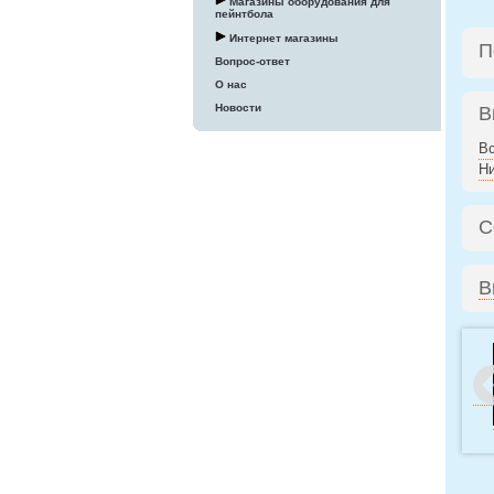
Магазины оборудования для
пейнтбола
Интернет магазины
П
Вопрос-ответ
О нас
Новости
В
В
Н
С
В