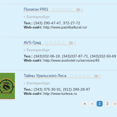
Полигон PRG
0
г. Екатеринбург
Тел.:
(343) 290-47-47, 372-27-72
Web-сайт:
http://www.paintballural.ru/
AVS-Град
0
г. Екатеринбург
Тел.:
(343)332-06-18, (343)337-87-71, (343)332-50-69
Web-сайт:
http://www.avshotel.ru/services/45
Тайны Уральского Леса
0
г. Екатеринбург
Тел.:
(343) 375-30-91, (912) 289-28-97
Web-сайт:
http://www.turlesa.ru
«
‹
1
2
›