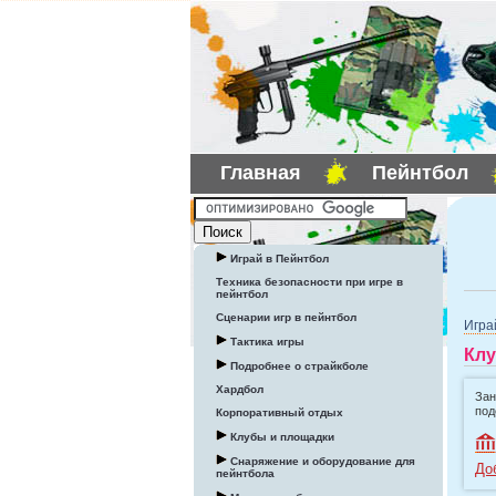
Главная
Пейнтбол
Играй в Пейнтбол
Техника безопасности при игре в
пейнтбол
Сценарии игр в пейнтбол
Игра
Тактика игры
Клу
Подробнее о страйкболе
Хардбол
Зан
под
Корпоративный отдых
Клубы и площадки
Снаряжение и оборудование для
До
пейнтбола