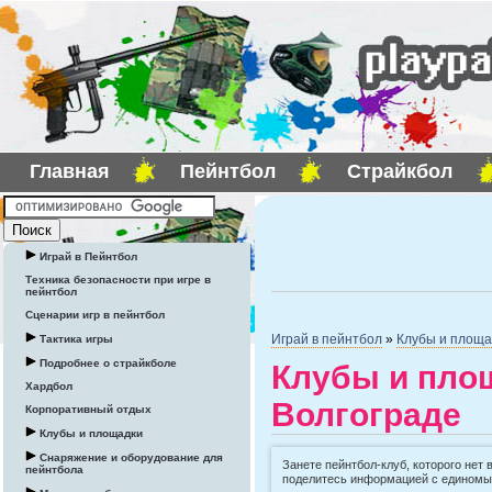
Главная
Пейнтбол
Страйкбол
Играй в Пейнтбол
Техника безопасности при игре в
пейнтбол
Сценарии игр в пейнтбол
Играй в пейнтбол
»
Клубы и площа
Тактика игры
Подробнее о страйкболе
Клубы и площ
Хардбол
Волгограде
Корпоративный отдых
Клубы и площадки
Снаряжение и оборудование для
Занете пейнтбол-клуб, которого нет 
пейнтбола
поделитесь информацией с едином