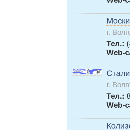
Моски
г. Вол
Тел.:
Web-с
Стали
г. Вол
Тел.:
8
Web-с
Колиз