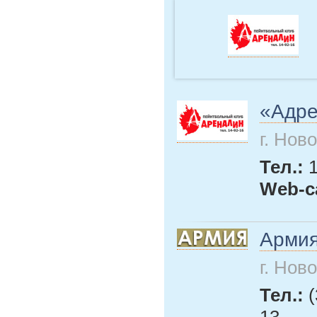
«Адре
г. Нов
Тел.:
Web-с
Арми
г. Нов
Тел.:
(
13