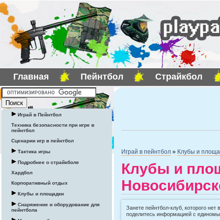
Главная
Пейнтбол
Страйкбол
Играй в Пейнтбол
Техника безопасности при игре в
пейнтбол
Сценарии игр в пейнтбол
Играй в пейнтбол
»
Клубы и площа
Тактика игры
Подробнее о страйкболе
Клубы и площ
Хардбол
Новосибирск
Корпоративный отдых
Клубы и площадки
Снаряжение и оборудование для
Занете пейнтбол-клуб, которого нет 
пейнтбола
поделитесь информацией с едином