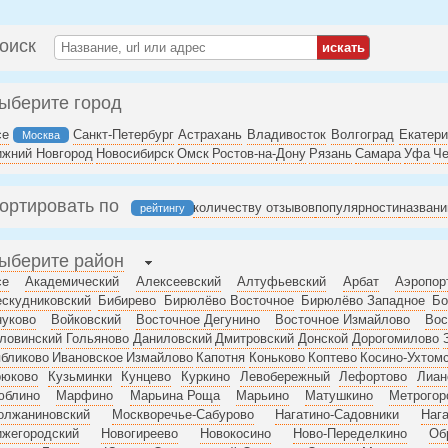
оиск
ыберите город
се
Санкт-Петербург
Астрахань
Владивосток
Волгоград
Екатери
Москва
ижний Новгород
Новосибирск
Омск
Ростов-на-Дону
Рязань
Самара
Уфа
Че
ортировать по
количеству отзывов
популярности
назван
рейтингу
ыберите район
се
Академический
Алексеевский
Алтуфьевский
Арбат
Аэропор
скудниковский
Бибирево
Бирюлёво Восточное
Бирюлёво Западное
Бо
нуково
Войковский
Восточное Дегунино
Восточное Измайлово
Вос
ловинский
Гольяново
Даниловский
Дмитровский
Донской
Дорогомилово
бликово
Ивановское
Измайлово
Капотня
Коньково
Коптево
Косино-Ухтом
рюково
Кузьминки
Кунцево
Куркино
Левобережный
Лефортово
Лиан
юблино
Марфино
Марьина Роща
Марьино
Матушкино
Метрогор
олжаниновский
Москворечье-Сабурово
Нагатино-Садовники
Нага
ижегородский
Новогиреево
Новокосино
Ново-Переделкино
Об