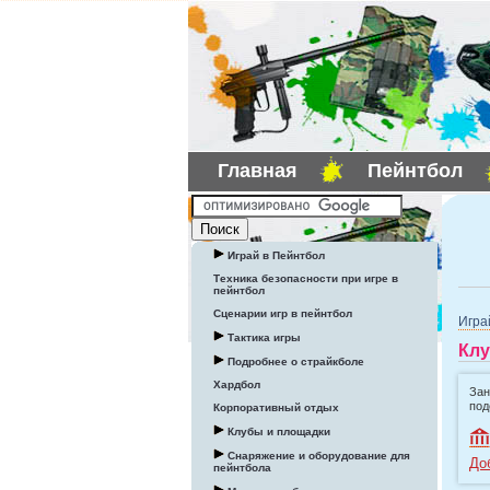
Главная
Пейнтбол
Играй в Пейнтбол
Техника безопасности при игре в
пейнтбол
Сценарии игр в пейнтбол
Игра
Тактика игры
Клу
Подробнее о страйкболе
Хардбол
Зан
под
Корпоративный отдых
Клубы и площадки
Снаряжение и оборудование для
До
пейнтбола