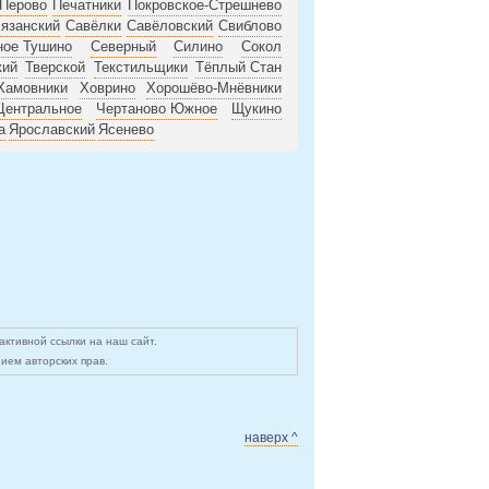
Перово
Печатники
Покровское-Стрешнево
язанский
Савёлки
Савёловский
Свиблово
ное Тушино
Северный
Силино
Сокол
кий
Тверской
Текстильщики
Тёплый Стан
Хамовники
Ховрино
Хорошёво-Мнёвники
Центральное
Чертаново Южное
Щукино
а
Ярославский
Ясенево
ктивной ссылки на наш сайт.
ием авторских прав.
наверх ^