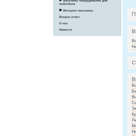
Магазины оборудования для
пейнтбола
Интернет магазины
П
Вопрос-ответ
О нас
Новости
В
В
Н
С
В
В
Бе
В
Го
Зя
К
Л
М
Н