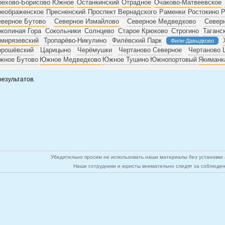
рехово-Борисово Южное
Останкинский
Отрадное
Очаково-Матвеевское
реображенское
Пресненский
Проспект Вернадского
Раменки
Ростокино
Р
верное Бутово
Северное Измайлово
Северное Медведково
Север
колиная Гора
Сокольники
Солнцево
Старое Крюково
Строгино
Таганс
мирязевский
Тропарёво-Никулино
Филёвский Парк
Фили-Давыдково
орошёвский
Царицыно
Черёмушки
Чертаново Северное
Чертаново 
жное Бутово
Южное Медведково
Южное Тушино
Южнопортовый
Якиманк
результатов.
Убедительно просим не использовать наши материалы без установки а
Наши сотрудники и юристы внимательно следят за соблюден