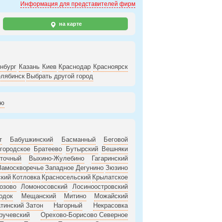
Информация для представителей фирм
на карте
нбург
Казань
Киев
Краснодар
Красноярск
лябинск
Выбрать другой город
ию
т
Бабушкинский
Басманный
Беговой
городское
Братеево
Бутырский
Вешняки
точный
Выхино-Жулебино
Гагаринский
Замоскворечье
Западное Дегунино
Зюзино
ский
Котловка
Красносельский
Крылатское
озово
Ломоносовский
Лосиноостровский
одок
Мещанский
Митино
Можайский
тинский Затон
Нагорный
Некрасовка
ручевский
Орехово-Борисово Северное