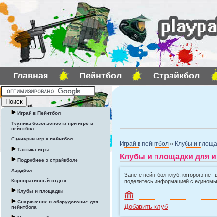
Главная
Пейнтбол
Страйкбол
Играй в Пейнтбол
Техника безопасности при игре в
пейнтбол
Сценарии игр в пейнтбол
Играй в пейнтбол
»
Клубы и площа
Тактика игры
Клубы и площадки для и
Подробнее о страйкболе
Хардбол
Занете пейнтбол-клуб, которого нет 
Корпоративный отдых
поделитесь информацией с едином
Клубы и площадки
Снаряжение и оборудование для
Добавить клуб
пейнтбола