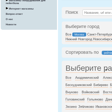
Магазины оборудования для
пейнтбола
Интернет магазины
Поиск
Вопрос-ответ
О нас
Новости
Выберите город
Все
Санкт-Петербур
Москва
Нижний Новгород
Новосибирс
Сортировать по
рейти
Выберите р
Все
Академический
Алекс
Бескудниковский
Бибирево
Б
Внуково
Войковский
Восто
Головинский
Гольяново
Дан
Зюзино
Зябликово
Ивановско