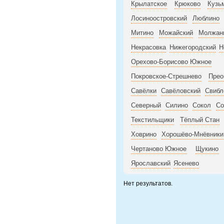
Крылатское
Крюково
Кузь
Лосиноостровский
Люблино
Митино
Можайский
Молжан
Некрасовка
Нижегородский
Н
Орехово-Борисово Южное
Покровское-Стрешнево
Прео
Савёлки
Савёловский
Свибл
Северный
Силино
Сокол
Со
Текстильщики
Тёплый Стан
Ховрино
Хорошёво-Мнёвники
Чертаново Южное
Щукино
Ярославский
Ясенево
Нет результатов.