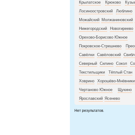
Крылатское
Крюково
Кузь
Лосиноостровский
Люблино
Можайский
Молжаниновский
Нижегородский
Новогиреево
Орехово-Борисово Южное
Покровское-Стрешнево
Прео
Савёлки
Савёловский
Свибл
Северный
Силино
Сокол
Со
Текстильщики
Тёплый Стан
Ховрино
Хорошёво-Мнёвники
Чертаново Южное
Щукино
Ярославский
Ясенево
Нет результатов.