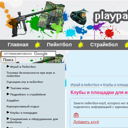
Главная
Пейнтбол
Страйкбол
Играй в Пейнтбол
Техника безопасности при игре в
пейнтбол
Сценарии игр в пейнтбол
Играй в пейнтбол
»
Клубы и площа
Тактика игры
Клубы и площадки для и
Подробнее о страйкболе
Хардбол
Занете пейнтбол-клуб, которого нет 
Корпоративный отдых
поделитесь информацией с едином
Клубы и площадки
Снаряжение и оборудование для
Добавить клуб
пейнтбола