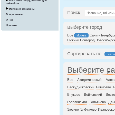
Магазины оборудования для
пейнтбола
Интернет магазины
Поиск
Вопрос-ответ
О нас
Новости
Выберите город
Все
Санкт-Петербур
Москва
Нижний Новгород
Новосибирс
Сортировать по
рейти
Выберите р
Все
Академический
Алекс
Бескудниковский
Бибирево
Б
Внуково
Войковский
Восто
Головинский
Гольяново
Дан
Зюзино
Зябликово
Ивановско