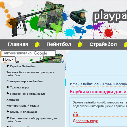
Главная
Пейнтбол
Страйкбол
Играй в Пейнтбол
Техника безопасности при игре в
пейнтбол
Сценарии игр в пейнтбол
Играй в пейнтбол
»
Клубы и площа
Тактика игры
Клубы и площадки для и
Подробнее о страйкболе
Хардбол
Занете пейнтбол-клуб, которого нет 
Корпоративный отдых
поделитесь информацией с едином
Клубы и площадки
Снаряжение и оборудование для
Добавить клуб
пейнтбола