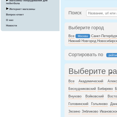
Магазины оборудования для
пейнтбола
Интернет магазины
Поиск
Вопрос-ответ
О нас
Новости
Выберите город
Все
Санкт-Петербур
Москва
Нижний Новгород
Новосибирс
Сортировать по
рейти
Выберите р
Все
Академический
Алекс
Бескудниковский
Бибирево
Б
Внуково
Войковский
Восто
Головинский
Гольяново
Дан
Зюзино
Зябликово
Ивановско