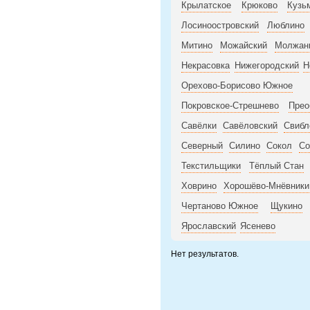
Крылатское
Крюково
Кузь
Лосиноостровский
Люблино
Митино
Можайский
Молжан
Некрасовка
Нижегородский
Н
Орехово-Борисово Южное
Покровское-Стрешнево
Прео
Савёлки
Савёловский
Свибл
Северный
Силино
Сокол
Со
Текстильщики
Тёплый Стан
Ховрино
Хорошёво-Мнёвники
Чертаново Южное
Щукино
Ярославский
Ясенево
Нет результатов.