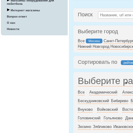
Магазины оборудования для
пейнтбола
Интернет магазины
Поиск
Вопрос-ответ
О нас
Новости
Выберите город
Все
Санкт-Петербур
Москва
Нижний Новгород
Новосибирс
Сортировать по
рейти
Выберите р
Все
Академический
Алекс
Бескудниковский
Бибирево
Б
Внуково
Войковский
Восто
Головинский
Гольяново
Дан
Зюзино
Зябликово
Ивановско