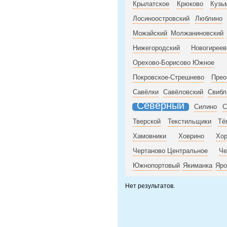
Крылатское
Крюково
Кузь
Лосиноостровский
Люблино
Можайский
Молжаниновский
Нижегородский
Новогиреев
Орехово-Борисово Южное
Покровское-Стрешнево
Прео
Савёлки
Савёловский
Свибл
Северный
Силино
С
Тверской
Текстильщики
Тё
Хамовники
Ховрино
Хо
Чертаново Центральное
Че
Южнопортовый
Якиманка
Яро
Нет результатов.