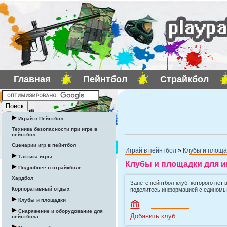
Главная
Пейнтбол
Страйкбол
Играй в Пейнтбол
Техника безопасности при игре в
пейнтбол
Сценарии игр в пейнтбол
Играй в пейнтбол
»
Клубы и площа
Тактика игры
Клубы и площадки для и
Подробнее о страйкболе
Хардбол
Занете пейнтбол-клуб, которого нет 
Корпоративный отдых
поделитесь информацией с едином
Клубы и площадки
Снаряжение и оборудование для
Добавить клуб
пейнтбола