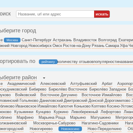
оиск
ыберите город
се
Санкт-Петербург
Астрахань
Владивосток
Волгоград
Екатери
Москва
ижний Новгород
Новосибирск
Омск
Ростов-на-Дону
Рязань
Самара
Уфа
Че
ортировать по
количеству отзывов
популярности
назван
рейтингу
ыберите район
се
Академический
Алексеевский
Алтуфьевский
Арбат
Аэропор
скудниковский
Бибирево
Бирюлёво Восточное
Бирюлёво Западное
Бо
нуково
Войковский
Восточное Дегунино
Восточное Измайлово
Вос
ловинский
Гольяново
Даниловский
Дмитровский
Донской
Дорогомилово
бликово
Ивановское
Измайлово
Капотня
Коньково
Коптево
Косино-Ухтом
рюково
Кузьминки
Кунцево
Куркино
Левобережный
Лефортово
Лиан
юблино
Марфино
Марьина Роща
Марьино
Матушкино
Метрогор
олжаниновский
Москворечье-Сабурово
Нагатино-Садовники
Нага
ижегородский
Новогиреево
Ново-Переделкино
Об
Новокосино