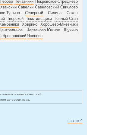
Перово
Печатники
Покровское-Стрешнево
язанский
Савёлки
Савёловский
Свиблово
ное Тушино
Северный
Силино
Сокол
кий
Тверской
Текстильщики
Тёплый Стан
Хамовники
Ховрино
Хорошёво-Мнёвники
Центральное
Чертаново Южное
Щукино
а
Ярославский
Ясенево
ктивной ссылки на наш сайт.
ием авторских прав.
наверх ^