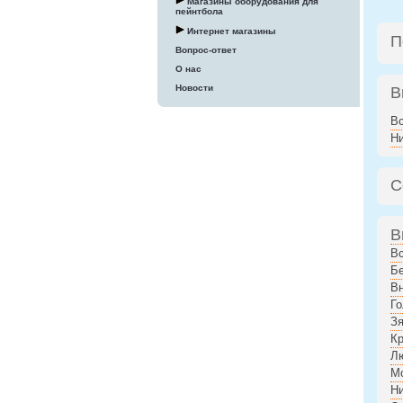
Магазины оборудования для
пейнтбола
Интернет магазины
П
Вопрос-ответ
О нас
Новости
В
В
Н
С
В
В
Бе
В
Го
Зя
К
Л
М
Н