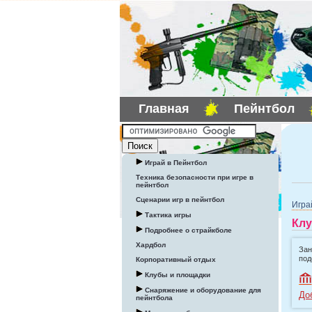
Главная
Пейнтбол
Играй в Пейнтбол
Техника безопасности при игре в
пейнтбол
Сценарии игр в пейнтбол
Игра
Тактика игры
Клу
Подробнее о страйкболе
Хардбол
Зан
под
Корпоративный отдых
Клубы и площадки
Снаряжение и оборудование для
До
пейнтбола