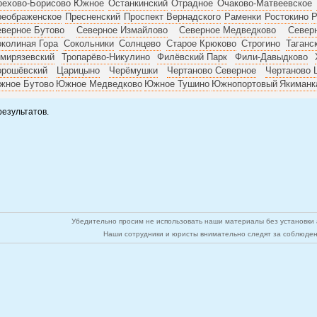
рехово-Борисово Южное
Останкинский
Отрадное
Очаково-Матвеевское
реображенское
Пресненский
Проспект Вернадского
Раменки
Ростокино
Р
верное Бутово
Северное Измайлово
Северное Медведково
Север
колиная Гора
Сокольники
Солнцево
Старое Крюково
Строгино
Таганс
мирязевский
Тропарёво-Никулино
Филёвский Парк
Фили-Давыдково
орошёвский
Царицыно
Черёмушки
Чертаново Северное
Чертаново 
жное Бутово
Южное Медведково
Южное Тушино
Южнопортовый
Якиманк
результатов.
Убедительно просим не использовать наши материалы без установки а
Наши сотрудники и юристы внимательно следят за соблюден