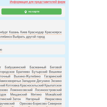
Информация для представителей фирм
на карте
нбург
Казань
Киев
Краснодар
Красноярск
лябинск
Выбрать другой город
ию
т
Бабушкинский
Басманный
Беговой
городское
Братеево
Бутырский
Вешняки
точный
Выхино-Жулебино
Гагаринский
Замоскворечье
Западное Дегунино
Зюзино
ский
Котловка
Красносельский
Крылатское
озово
Ломоносовский
Лосиноостровский
одок
Мещанский
Митино
Можайский
тинский Затон
Нагорный
Некрасовка
ручевский
Орехово-Борисово Северное