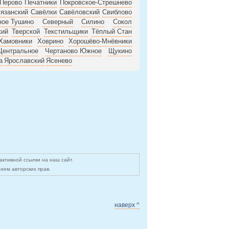
Перово
Печатники
Покровское-Стрешнево
язанский
Савёлки
Савёловский
Свиблово
ное Тушино
Северный
Силино
Сокол
кий
Тверской
Текстильщики
Тёплый Стан
Хамовники
Ховрино
Хорошёво-Мнёвники
Центральное
Чертаново Южное
Щукино
а
Ярославский
Ясенево
ктивной ссылки на наш сайт.
ием авторских прав.
наверх ^