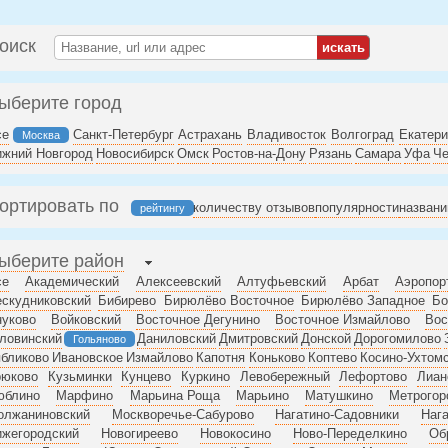
оиск
ыберите город
се
Санкт-Петербург
Астрахань
Владивосток
Волгоград
Екатери
Москва
ижний Новгород
Новосибирск
Омск
Ростов-на-Дону
Рязань
Самара
Уфа
Че
ортировать по
количеству отзывов
популярности
назван
рейтингу
ыберите район
се
Академический
Алексеевский
Алтуфьевский
Арбат
Аэропор
скудниковский
Бибирево
Бирюлёво Восточное
Бирюлёво Западное
Бо
нуково
Войковский
Восточное Дегунино
Восточное Измайлово
Вос
ловинский
Даниловский
Дмитровский
Донской
Дорогомилово
Гольяново
бликово
Ивановское
Измайлово
Капотня
Коньково
Коптево
Косино-Ухтом
рюково
Кузьминки
Кунцево
Куркино
Левобережный
Лефортово
Лиан
юблино
Марфино
Марьина Роща
Марьино
Матушкино
Метрогор
олжаниновский
Москворечье-Сабурово
Нагатино-Садовники
Нага
ижегородский
Новогиреево
Новокосино
Ново-Переделкино
Об