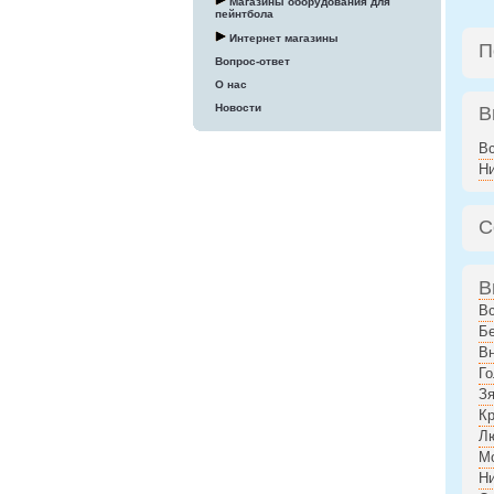
Магазины оборудования для
пейнтбола
Интернет магазины
П
Вопрос-ответ
О нас
Новости
В
В
Н
С
В
В
Бе
В
Го
Зя
К
Л
М
Н