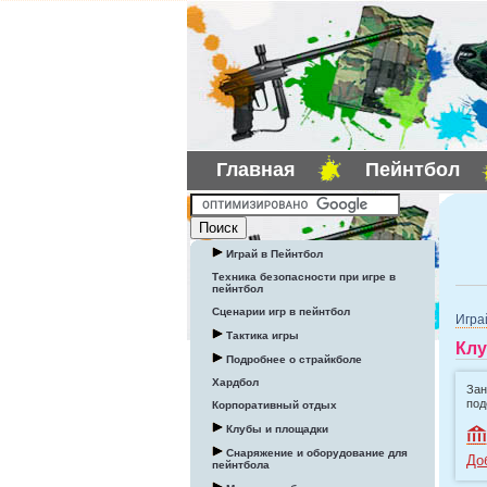
Главная
Пейнтбол
Играй в Пейнтбол
Техника безопасности при игре в
пейнтбол
Сценарии игр в пейнтбол
Игра
Тактика игры
Клу
Подробнее о страйкболе
Хардбол
Зан
под
Корпоративный отдых
Клубы и площадки
Снаряжение и оборудование для
До
пейнтбола