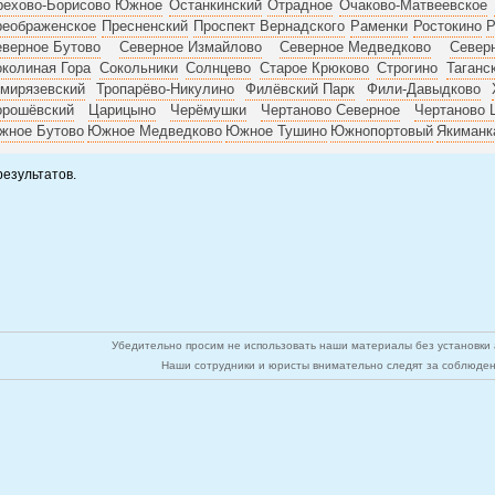
рехово-Борисово Южное
Останкинский
Отрадное
Очаково-Матвеевское
реображенское
Пресненский
Проспект Вернадского
Раменки
Ростокино
Р
верное Бутово
Северное Измайлово
Северное Медведково
Север
колиная Гора
Сокольники
Солнцево
Старое Крюково
Строгино
Таганс
мирязевский
Тропарёво-Никулино
Филёвский Парк
Фили-Давыдково
орошёвский
Царицыно
Черёмушки
Чертаново Северное
Чертаново 
жное Бутово
Южное Медведково
Южное Тушино
Южнопортовый
Якиманк
результатов.
Убедительно просим не использовать наши материалы без установки а
Наши сотрудники и юристы внимательно следят за соблюден