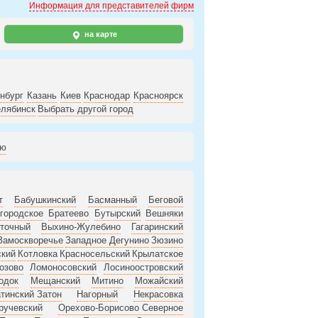
Информация для представителей фирм
на карте
нбург
Казань
Киев
Краснодар
Красноярск
лябинск
Выбрать другой город
ию
т
Бабушкинский
Басманный
Беговой
городское
Братеево
Бутырский
Вешняки
точный
Выхино-Жулебино
Гагаринский
Замоскворечье
Западное Дегунино
Зюзино
ский
Котловка
Красносельский
Крылатское
озово
Ломоносовский
Лосиноостровский
одок
Мещанский
Митино
Можайский
тинский Затон
Нагорный
Некрасовка
ручевский
Орехово-Борисово Северное