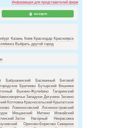
Информация для представителей фирм
на карте
нбург
Казань
Киев
Краснодар
Красноярск
лябинск
Выбрать другой город
ию
т
Бабушкинский
Басманный
Беговой
городское
Братеево
Бутырский
Вешняки
точный
Выхино-Жулебино
Гагаринский
Замоскворечье
Западное Дегунино
Зюзино
ский
Котловка
Красносельский
Крылатское
озово
Ломоносовский
Лосиноостровский
одок
Мещанский
Митино
Можайский
тинский Затон
Нагорный
Некрасовка
ручевский
Орехово-Борисово Северное