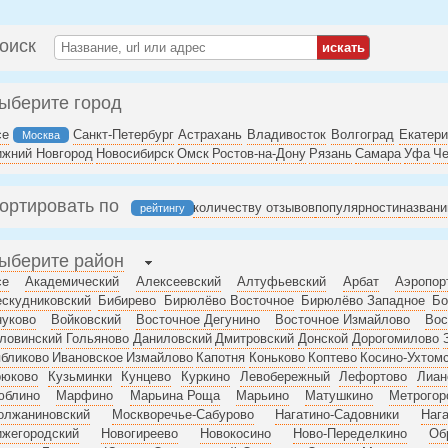
оиск
ыберите город
се
Санкт-Петербург
Астрахань
Владивосток
Волгоград
Екатери
Москва
ижний Новгород
Новосибирск
Омск
Ростов-на-Дону
Рязань
Самара
Уфа
Че
ортировать по
количеству отзывов
популярности
назван
рейтингу
ыберите район
се
Академический
Алексеевский
Алтуфьевский
Арбат
Аэропор
скудниковский
Бибирево
Бирюлёво Восточное
Бирюлёво Западное
Бо
нуково
Войковский
Восточное Дегунино
Восточное Измайлово
Вос
ловинский
Гольяново
Даниловский
Дмитровский
Донской
Дорогомилово
бликово
Ивановское
Измайлово
Капотня
Коньково
Коптево
Косино-Ухтом
рюково
Кузьминки
Кунцево
Куркино
Левобережный
Лефортово
Лиан
юблино
Марфино
Марьина Роща
Марьино
Матушкино
Метрогор
олжаниновский
Москворечье-Сабурово
Нагатино-Садовники
Нага
ижегородский
Новогиреево
Новокосино
Ново-Переделкино
Об