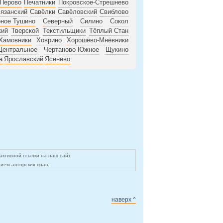
Перово
Печатники
Покровское-Стрешнево
язанский
Савёлки
Савёловский
Свиблово
ное Тушино
Северный
Силино
Сокол
кий
Тверской
Текстильщики
Тёплый Стан
Хамовники
Ховрино
Хорошёво-Мнёвники
Центральное
Чертаново Южное
Щукино
а
Ярославский
Ясенево
ктивной ссылки на наш сайт.
ием авторских прав.
наверх ^