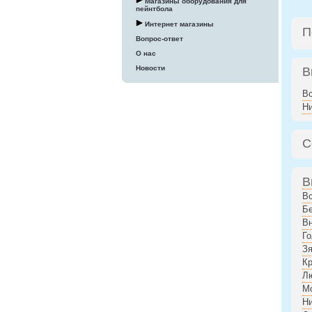
Магазины оборудования для
пейнтбола
Интернет магазины
П
Вопрос-ответ
О нас
Новости
В
В
Н
С
В
В
Бе
В
Го
Зя
К
Л
М
Н