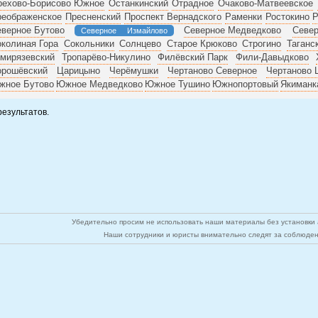
рехово-Борисово Южное
Останкинский
Отрадное
Очаково-Матвеевское
реображенское
Пресненский
Проспект Вернадского
Раменки
Ростокино
Р
верное Бутово
Северное Медведково
Север
Северное Измайлово
колиная Гора
Сокольники
Солнцево
Старое Крюково
Строгино
Таганс
мирязевский
Тропарёво-Никулино
Филёвский Парк
Фили-Давыдково
орошёвский
Царицыно
Черёмушки
Чертаново Северное
Чертаново 
жное Бутово
Южное Медведково
Южное Тушино
Южнопортовый
Якиманк
результатов.
Убедительно просим не использовать наши материалы без установки а
Наши сотрудники и юристы внимательно следят за соблюден