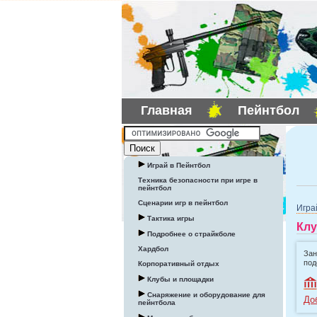
Главная
Пейнтбол
Играй в Пейнтбол
Техника безопасности при игре в
пейнтбол
Сценарии игр в пейнтбол
Игра
Тактика игры
Клу
Подробнее о страйкболе
Хардбол
Зан
под
Корпоративный отдых
Клубы и площадки
Снаряжение и оборудование для
До
пейнтбола