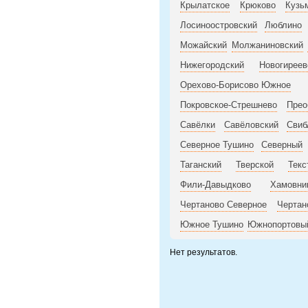
Крылатское
Крюково
Кузь
Лосиноостровский
Люблино
Можайский
Молжаниновский
Нижегородский
Новогиреев
Орехово-Борисово Южное
Покровское-Стрешнево
Прео
Савёлки
Савёловский
Свиб
Северное Тушино
Северный
Таганский
Тверской
Текс
Фили-Давыдково
Хамовни
Чертаново Северное
Чертан
Южное Тушино
Южнопортовы
Нет результатов.