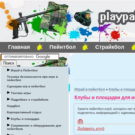
Главная
Пейнтбол
Страйкбол
Играй в Пейнтбол
Техника безопасности при игре в
пейнтбол
Сценарии игр в пейнтбол
Играй в пейнтбол
»
Клубы и площа
Тактика игры
Клубы и площадки для и
Подробнее о страйкболе
Хардбол
Занете пейнтбол-клуб, которого нет 
Корпоративный отдых
поделитесь информацией с едином
Клубы и площадки
Снаряжение и оборудование для
Добавить клуб
пейнтбола