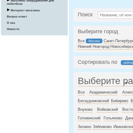
Магазины оборудования для
пейнтбола
Интернет магазины
Поиск
Вопрос-ответ
О нас
Новости
Выберите город
Все
Санкт-Петербур
Москва
Нижний Новгород
Новосибирс
Сортировать по
рейти
Выберите р
Все
Академический
Алекс
Бескудниковский
Бибирево
Б
Внуково
Войковский
Восто
Головинский
Гольяново
Дан
Зюзино
Зябликово
Ивановско