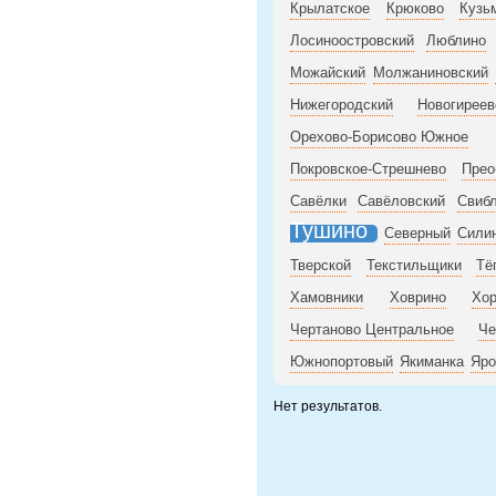
Крылатское
Крюково
Кузь
Лосиноостровский
Люблино
Можайский
Молжаниновский
Нижегородский
Новогиреев
Орехово-Борисово Южное
Покровское-Стрешнево
Прео
Савёлки
Савёловский
Свиб
Тушино
Северный
Сили
Тверской
Текстильщики
Тё
Хамовники
Ховрино
Хо
Чертаново Центральное
Че
Южнопортовый
Якиманка
Яро
Нет результатов.