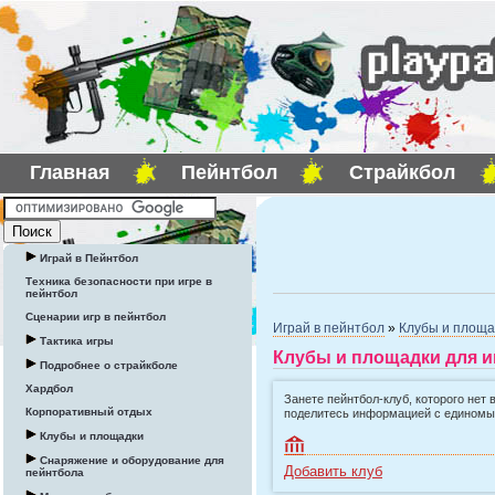
Главная
Пейнтбол
Страйкбол
Играй в Пейнтбол
Техника безопасности при игре в
пейнтбол
Сценарии игр в пейнтбол
Играй в пейнтбол
»
Клубы и площа
Тактика игры
Клубы и площадки для и
Подробнее о страйкболе
Хардбол
Занете пейнтбол-клуб, которого нет 
Корпоративный отдых
поделитесь информацией с едином
Клубы и площадки
Снаряжение и оборудование для
Добавить клуб
пейнтбола