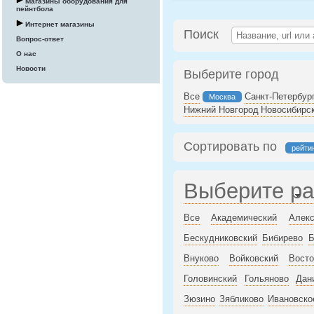
Магазины оборудования для
пейнтбола
Интернет магазины
Поиск
Вопрос-ответ
О нас
Новости
Выберите город
Все
Санкт-Петербур
Москва
Нижний Новгород
Новосибирс
Сортировать по
рейти
Выберите р
Все
Академический
Алекс
Бескудниковский
Бибирево
Б
Внуково
Войковский
Восто
Головинский
Гольяново
Дан
Зюзино
Зябликово
Ивановско