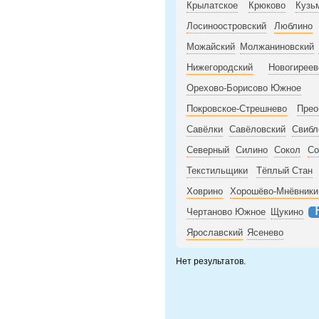
Крылатское
Крюково
Кузь
Лосиноостровский
Люблино
Можайский
Молжаниновский
Нижегородский
Новогиреев
Орехово-Борисово Южное
Покровское-Стрешнево
Прео
Савёлки
Савёловский
Свибл
Северный
Силино
Сокол
Со
Текстильщики
Тёплый Стан
Ховрино
Хорошёво-Мнёвники
Чертаново Южное
Щукино
Ярославский
Ясенево
Нет результатов.