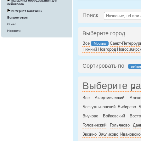
Магазины оборудования для
пейнтбола
Интернет магазины
Поиск
Вопрос-ответ
О нас
Новости
Выберите город
Все
Санкт-Петербур
Москва
Нижний Новгород
Новосибирс
Сортировать по
рейти
Выберите р
Все
Академический
Алекс
Бескудниковский
Бибирево
Б
Внуково
Войковский
Восто
Головинский
Гольяново
Дан
Зюзино
Зябликово
Ивановско