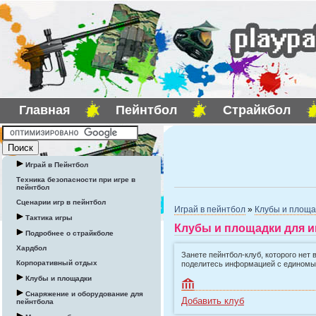
Главная
Пейнтбол
Страйкбол
Играй в Пейнтбол
Техника безопасности при игре в
пейнтбол
Сценарии игр в пейнтбол
Играй в пейнтбол
»
Клубы и площа
Тактика игры
Клубы и площадки для и
Подробнее о страйкболе
Хардбол
Занете пейнтбол-клуб, которого нет 
Корпоративный отдых
поделитесь информацией с едином
Клубы и площадки
Снаряжение и оборудование для
Добавить клуб
пейнтбола